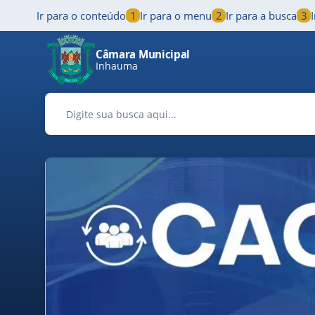
Ir para o conteúdo
1
Ir para o menu
2
Ir para a busca
3
Pular para o conteúdo principal
Câmara Municipal
Inhauma