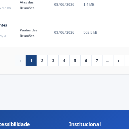
Atas das
08/06/2026
1.4 MB
Reuniões
 dia 08
ntes
Pautas das
03/06/2026
502.5 kB
Reuniões
6, a
‹
1
2
3
4
5
6
7
…
›
Previous
(current)
More
Next
cessibilidade
Institucional