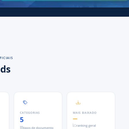
ICIAIS
ds
S
CATEGORIAS
MAIS BAIXADO
5
—
ranking geral
tipos de documento