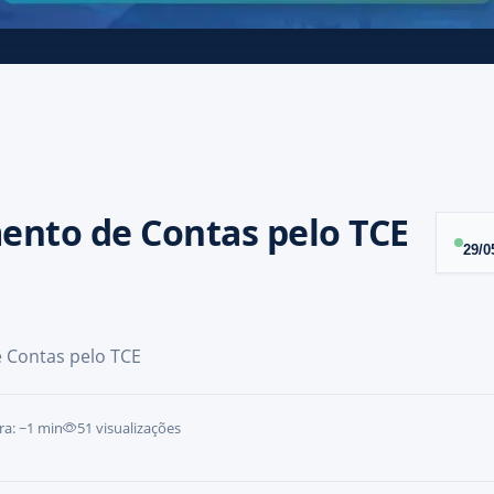
ento de Contas pelo TCE
29/0
 Contas pelo TCE
ra: ~
1
min
51
visualizações