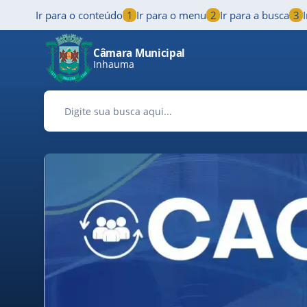
Ir para o conteúdo
1
Ir para o menu
2
Ir para a busca
3
Pular para o conteúdo principal
Câmara Municipal
Inhauma