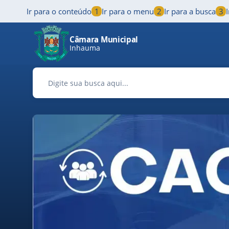
Ir para o conteúdo
1
Ir para o menu
2
Ir para a busca
3
Pular para o conteúdo principal
Câmara Municipal
Inhauma