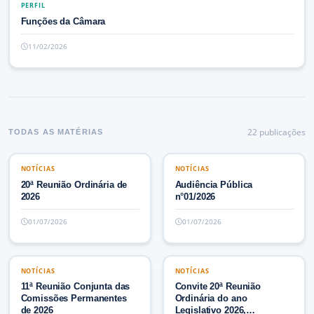
PERFIL
PERFIL
Funções da Câmara
11/02/2026
22
publicaç
ões
TODAS AS MATÉRIAS
NOTÍCIAS
NOTÍCIAS
NOTÍCIAS
NOTÍCIAS
20ª Reunião Ordinária de
Audiência Pública
2026
n°01/2026
01/07/2026
01/07/2026
NOTÍCIAS
NOTÍCIAS
NOTÍCIAS
NOTÍCIAS
11ª Reunião Conjunta das
Convite 20ª Reunião
Comissões Permanentes
Ordinária do ano
de 2026
Legislativo 2026,