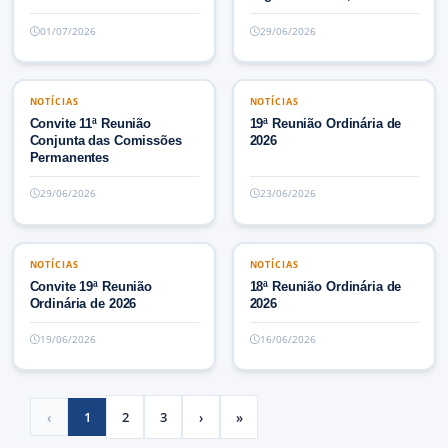
legislatura ...
01/07/2026
29/06/2026
NOTÍCIAS
NOTÍCIAS
NOTÍCIAS
NOTÍCIAS
Convite 11ª Reunião
19ª Reunião Ordinária de
Conjunta das Comissões
2026
Permanentes
29/06/2026
23/06/2026
NOTÍCIAS
NOTÍCIAS
NOTÍCIAS
NOTÍCIAS
Convite 19ª Reunião
18ª Reunião Ordinária de
Ordinária de 2026
2026
19/06/2026
16/06/2026
‹
1
2
3
›
»
Previous
(current)
Next
Last