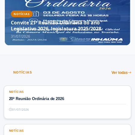
NOTÍCIAS
Convite 21ª Reunião Ordinária do ano
Legislativo 2026, legislatura 2025/2028
31/07/2026
NOTÍCIAS
Ver todas
NOTÍCIAS
NOTÍCIAS
20ª Reunião Ordinária de 2026
01/07/2026
NOTÍCIAS
NOTÍCIAS