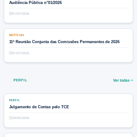
Audiência Pública n°01/2026
01/07/2026
NOTÍCIAS
NOTÍCIAS
11ª Reunião Conjunta das Comissões Permanentes de 2026
01/07/2026
PERFIL
Ver todas
PERFIL
PERFIL
Julgamento de Contas pelo TCE
29/05/2026