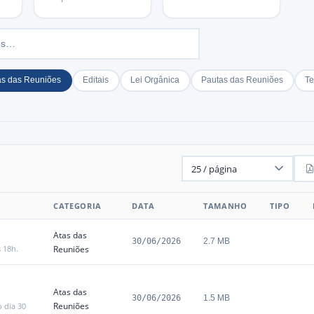
as das Reuniões
Editais
Lei Orgânica
Pautas das Reuniões
Te
CATEGORIA
DATA
TAMANHO
TIPO
Atas das
30/06/2026
2.7 MB
s 18h.
Reuniões
Atas das
30/06/2026
1.5 MB
Reuniões
 dia 30