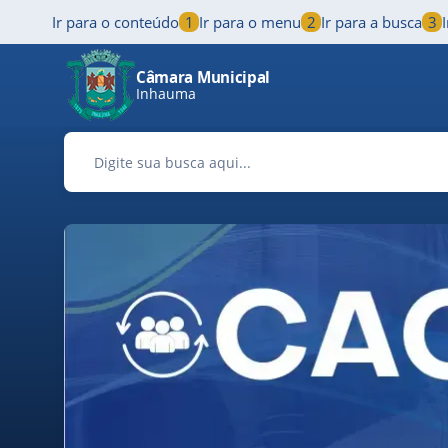
Ir para o conteúdo
1
Ir para o menu
2
Ir para a busca
3
Pular para o conteúdo principal
Câmara Municipal
Inhauma