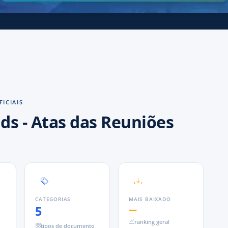
ICIAIS
ds
- Atas das Reuniões
S
CATEGORIAS
MAIS BAIXADO
5
—
ranking geral
tipos de documento