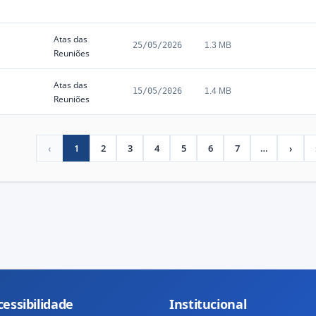
Atas das
25/05/2026
1.3 MB
Reuniões
Atas das
15/05/2026
1.4 MB
Reuniões
‹
1
2
3
4
5
6
7
…
›
Previous
(current)
More
Next
cessibilidade
Institucional