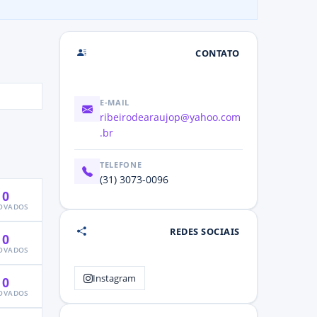
CONTATO
E-MAIL
ribeirodearaujop@yahoo.com
.br
TELEFONE
(31) 3073-0096
0
OVADOS
REDES SOCIAIS
0
OVADOS
Instagram
0
OVADOS