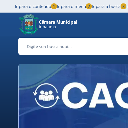
Ir para o conteúdo
1
Ir para o menu
2
Ir para a busca
3
Pular para o conteúdo principal
Câmara Municipal
Inhauma