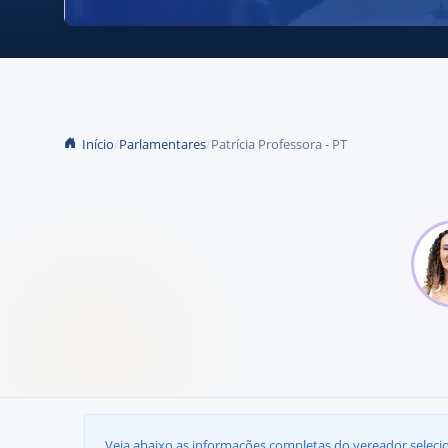
Início
Parlamentares
Patrícia Professora - PT
Veja abaixo as informações completas do vereador seleci