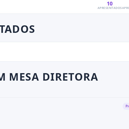
10
APRESENTADOS
APR
ATADOS
M MESA DIRETORA
P